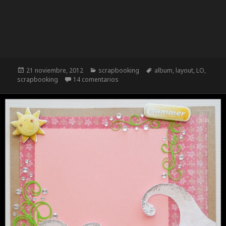
Publicado
21 noviembre, 2012
Categorías
scrapbooking
Etiquetas
album
,
layout
,
LO
,
scrapbooking
el
14 comentarios
en SCRAPBOOKING: PAGINA PARA EL