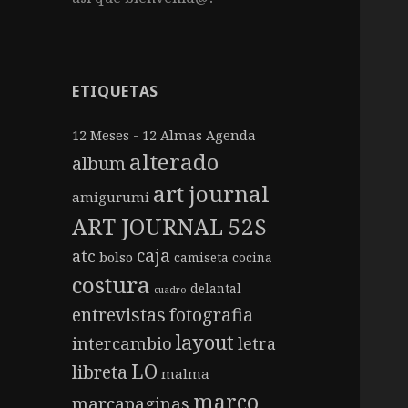
ETIQUETAS
12 Meses - 12 Almas
Agenda
alterado
album
art journal
amigurumi
ART JOURNAL 52S
caja
atc
bolso
camiseta
cocina
costura
delantal
cuadro
entrevistas
fotografia
layout
intercambio
letra
LO
libreta
malma
marco
marcapaginas