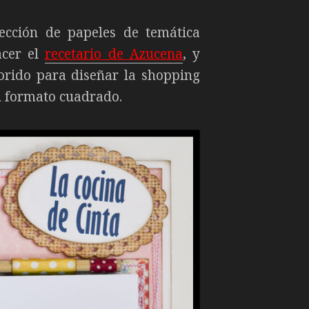
lección de papeles de temática
acer el
recetario de Azucena
, y
orido para diseñar la shopping
un formato cuadrado.