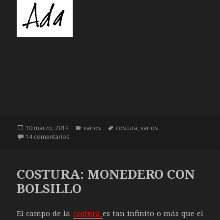
Publicado
10 marzo, 2014
Categorías
varios
Etiquetas
costura
,
varios
el
14 comentarios
en SACO TERMICO DE SEMILLAS
COSTURA: MONEDERO CON
BOLSILLO
El campo de la
costura
es tan infinito o más que el