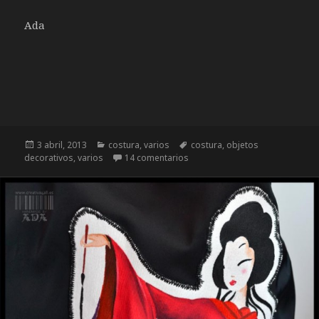
Ada
Publicado
3 abril, 2013
Categorías
costura
,
varios
Etiquetas
costura
,
objetos
decorativos
el
,
varios
14 comentarios
en VARIOS: VELA BEAUTIFUL LI