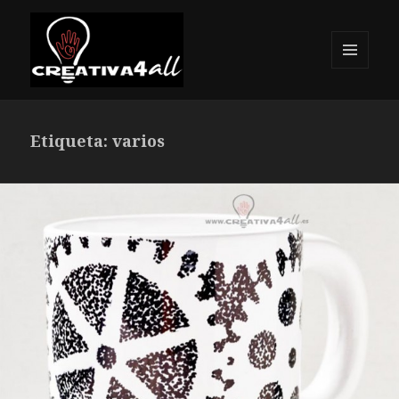
MENÚ
Y
Creativa4all
WIDGETS
Etiqueta: varios