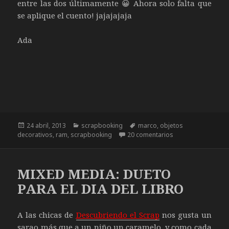
entre las dos últimamente 😀 Ahora solo falta que
se aplique el cuento! jajajajaja
Ada
Publicado
24 abril, 2013
Categorías
scrapbooking
Etiquetas
marco
,
objetos
decorativos
el
,
ram
,
scrapbooking
20 comentarios
en SCRAPBOOKING
MIXED MEDIA: DUETO
PARA EL DIA DEL LIBRO
A las chicas de
Descubriendo el Scrap
nos gusta un
sarao más que a un niño un caramelo, y como cada