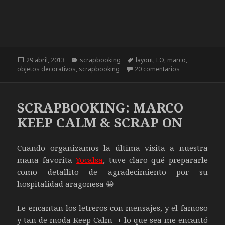
Publicado
29 abril, 2013
Categorías
scrapbooking
Etiquetas
layout
,
LO
,
marco
,
objetos decorativos
el
,
scrapbooking
20 comentarios
en SCRAPBOOK
SCRAPBOOKING: MARCO
KEEP CALM & SCRAP ON
Cuando organizamos la última visita a nuestra
maña favorita
Yocalsa
, tuve claro qué prepararle
como detallito de agradecimiento por su
hospitalidad aragonesa 😀
Le encantan los letreros con mensajes, y el famoso
y tan de moda Keep Calm + lo que sea me encantó