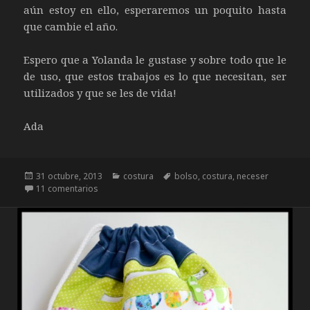
aún estoy en ello, esperaremos un poquito hasta
que cambie el año.
Espero que a Yolanda le gustase y sobre todo que le
de uso, que estos trabajos es lo que necesitan, ser
utilizados y que se les de vida!
Ada
Publicado
31 octubre, 2013
Categorías
costura
Etiquetas
bolso
,
costura
,
neceser
el
11 comentarios
en COSTURA: BOLSO Y NECESER FLOWER POWER