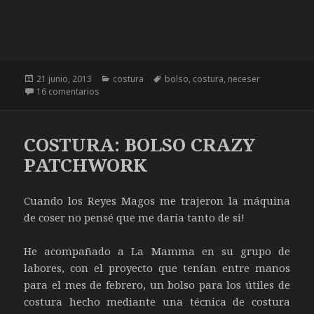
Publicado
21 junio, 2013
Categorías
costura
Etiquetas
bolso
,
costura
,
neceser
el
16 comentarios
en COSTURA: MOCHILA Y ESTUCHE GATUNOS
COSTURA: BOLSO CRAZY
PATCHWORK
Cuando los Reyes Magos me trajeron la máquina
de coser no pensé que me daría tanto de si!
He acompañado a La Mamma en su grupo de
labores, con el proyecto que tenían entre manos
para el mes de febrero, un bolso para los útiles de
costura hecho mediante una técnica de costura