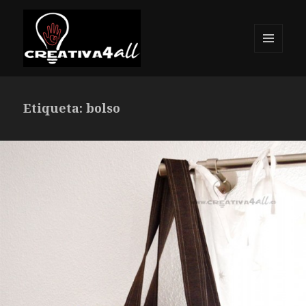
MENÚ
Y
Creativa4all
WIDGETS
Etiqueta: bolso