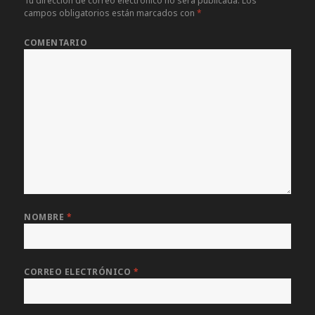
Tu dirección de correo electrónico no será publicada.
Los
campos obligatorios están marcados con
*
COMENTARIO
NOMBRE
*
CORREO ELECTRÓNICO
*