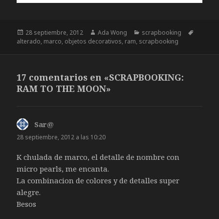
Publicado
28 septiembre, 2012
Autor
Ada Wong
Categorías
scrapbooking
Etiquet
alterado
el
,
marco
,
objetos decorativos
,
ram
,
scrapbooking
17 comentarios en «SCRAPBOOKING:
RAM TO THE MOON»
Sar@
dice:
28 septiembre, 2012 a las 10:20
K chulada de marco, el detalle de nombre con
micro pearls, me encanta.
La combinacion de colores y de detalles super
alegre.
Besos