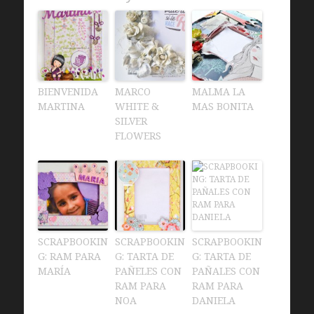
BIENVENIDA
MARCO
MALMA LA
MARTINA
WHITE &
MAS BONITA
SILVER
FLOWERS
SCRAPBOOKIN
SCRAPBOOKIN
SCRAPBOOKIN
G: RAM PARA
G: TARTA DE
G: TARTA DE
MARÍA
PAÑELES CON
PAÑALES CON
RAM PARA
RAM PARA
NOA
DANIELA