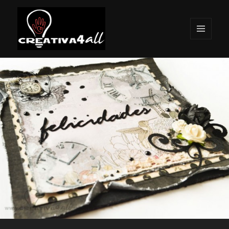
MENÚ
Y
Creativa4all
WIDGETS