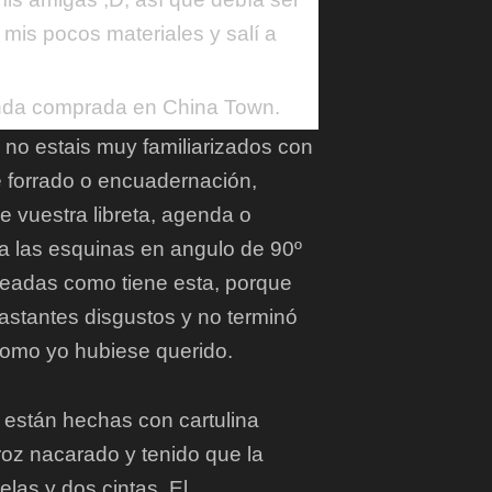
mis pocos materiales y salí a
nda comprada en China Town.
i no estais muy familiarizados con
de forrado o encuadernación,
e vuestra libreta, agenda o
ga las esquinas en angulo de 90º
eadas como tiene esta, porque
astantes disgustos y no terminó
omo yo hubiese querido.
, están hechas con cartulina
roz nacarado y tenido que la
uelas y dos cintas. El