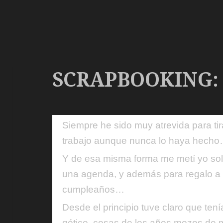
SCRAPBOOKING:
Siempre he sido muy atrevida para ti
trabajo aunque nunca lo haya hech
Y de esa misma forma me metí yo sol
una agenda, y además para regalo a 
cumpleaños…
Desde el principio tuve claro que ten
gótico, cosas de los años mozos de m