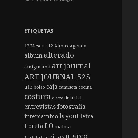
ETIQUETAS
12 Meses - 12 Almas
Agenda
alterado
album
art journal
amigurumi
ART JOURNAL 52S
caja
atc
bolso
camiseta
cocina
costura
delantal
cuadro
entrevistas
fotografia
layout
intercambio
letra
LO
libreta
malma
marco
marcapaginas