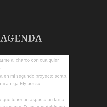
 AGENDA
rarme al charco con cualquier
o…
a en mi segundo proyecto scrap,
mi amiga Ely por su
ía que tener un aspecto un tanto
is amigas ;D, así que debía ser