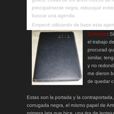
principalmente negra, rebusqué entre 
buscar una agenda.
Empecé utilizando de base esta age
Consejo
: S
el trabajo 
procurad qu
similar, ten
y no redond
me dieron b
de quedar c
Estas son la portada y la contraportada
corrugada negra, el mismo papel de Art
primera lata que hice, una tira de lentej