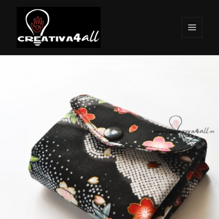
MENÚ
Y
Creativa4all
WIDGETS