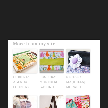
More from my site
CUBIERTA
COSTURA:
NECESER
AGENDA
MONEDERO
MAQUILLAJE
COUNTRY
GATUNO
MORADO