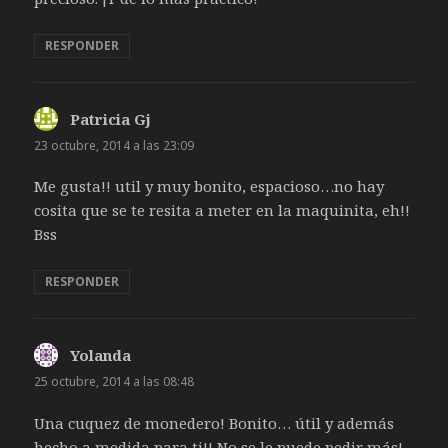
RESPONDER
Patricia Gj
dice:
23 octubre, 2014 a las 23:09
Me gusta!! util y muy bonito, espacioso…no hay
cosita que se te resita a meter en la maquinita, eh!!
Bss
RESPONDER
Yolanda
dice:
25 octubre, 2014 a las 08:48
Una cuquez de monedero! Bonito… útil y además
hecho a medida para ti!! No se le puede pedir más!