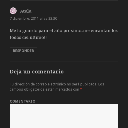
Atala
dice:
7 diciembre, 2011 a las 23:30
Me lo guardo para el año proximo..me encantan los
todos del ultimo!!
RESPONDER
Deja un comentario
Tu dirección de correo electrónico no será publicada.
Los
campos obligatorios están marcados con
*
COMENTARIO